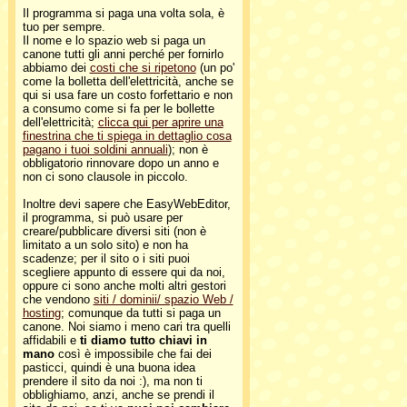
Il programma si paga una volta sola, è
tuo per sempre.
Il nome e lo spazio web si paga un
canone tutti gli anni perché per fornirlo
abbiamo dei
costi che si ripetono
(un po'
come la bolletta dell'elettricità, anche se
qui si usa fare un costo forfettario e non
a consumo come si fa per le bollette
dell'elettricità;
clicca qui per aprire una
finestrina che ti spiega in dettaglio cosa
pagano i tuoi soldini annuali
); non è
obbligatorio rinnovare dopo un anno e
non ci sono clausole in piccolo.
Inoltre devi sapere che EasyWebEditor,
il programma, si può usare per
creare/pubblicare diversi siti (non è
limitato a un solo sito) e non ha
scadenze; per il sito o i siti puoi
scegliere appunto di essere qui da noi,
oppure ci sono anche molti altri gestori
che vendono
siti / dominii/ spazio Web /
hosting
; comunque da tutti si paga un
canone. Noi siamo i meno cari tra quelli
affidabili e
ti diamo tutto chiavi in
mano
così è impossibile che fai dei
pasticci, quindi è una buona idea
prendere il sito da noi :), ma non ti
obblighiamo, anzi, anche se prendi il