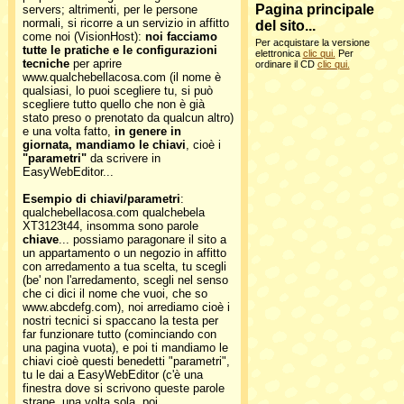
Pagina principale
servers; altrimenti, per le persone
normali, si ricorre a un servizio in affitto
del sito...
come noi (VisionHost):
noi facciamo
Per acquistare la versione
tutte le pratiche e le configurazioni
elettronica
clic qui.
Per
tecniche
per aprire
ordinare il CD
clic qui.
www.qualchebellacosa.com (il nome è
qualsiasi, lo puoi scegliere tu, si può
scegliere tutto quello che non è già
stato preso o prenotato da qualcun altro)
e una volta fatto,
in genere in
giornata, mandiamo le chiavi
, cioè i
"parametri"
da scrivere in
EasyWebEditor...
Esempio di chiavi/parametri
:
qualchebellacosa.com qualchebela
XT3123t44, insomma sono parole
chiave
... possiamo paragonare il sito a
un appartamento o un negozio in affitto
con arredamento a tua scelta, tu scegli
(be' non l'arredamento, scegli nel senso
che ci dici il nome che vuoi, che so
www.abcdefg.com), noi arrediamo cioè i
nostri tecnici si spaccano la testa per
far funzionare tutto (cominciando con
una pagina vuota), e poi ti mandiamo le
chiavi cioè questi benedetti "parametri",
tu le dai a EasyWebEditor (c'è una
finestra dove si scrivono queste parole
strane, una volta sola, poi