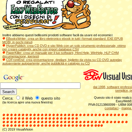
Inoltre abbiamo questi bellissimi prodotti software facili da usare ed economici:
EBooksWriter: crea un libro elettronico ebook in tutti i formati standard: EXE EPUB
MOBI, in pochi minuti
HyperPublish: crea CD DVD e sito Web con un solo strumento professionale, ottimo
per creare cataloghi, anche con import database CSV
PaperKiller: crea un manuale per il tuo software, Html Help, WinHelp, HLP CHM
documentazione, ipertesti
CDFrontEnd: crea presentazione, depliant, biglietto da visita su CD DVD autoplay
autoavviante autopartente; anche pubblicità e catalogo su CD
dal 1998, software profess
semplice, pe
Questo sito è stato realiz
Cerca:
il Web
questo sito
EasyWebE
(la ricerca apre una nuova finestra)
PIVA 01213860099 - UIBM 0
contattaci
-
mappa d
(C) 2019 VisualVision