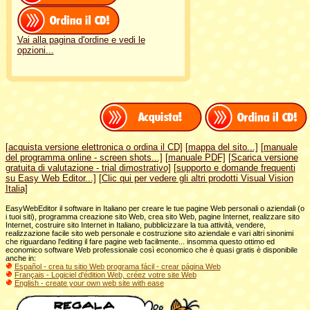
Vai alla pagina d'ordine e vedi le
opzioni...
[acquista versione elettronica o ordina il CD]
[mappa del sito...]
[manuale
del programma online - screen shots...]
[manuale PDF]
[Scarica versione
gratuita di valutazione - trial dimostrativo]
[supporto e domande frequenti
su Easy Web Editor...]
[Clic qui per vedere gli altri prodotti Visual Vision
Italia]
EasyWebEditor il software in Italiano per creare le tue pagine Web personali o aziendali (o
i tuoi siti), programma creazione sito Web, crea sito Web, pagine Internet, realizzare sito
Internet, costruire sito Internet in Italiano, pubblicizzare la tua attività, vendere,
realizzazione facile sito web personale e costruzione sito aziendale e vari altri sinonimi
che riguardano l'editing il fare pagine web facilmente... insomma questo ottimo ed
economico software Web professionale così economico che è quasi gratis è disponibile
anche in:
Español - crea tu sitio Web programa fácil
- crear página Web
Français - Logiciel d'édition Web, créez votre site Web
English - create your own web site with ease