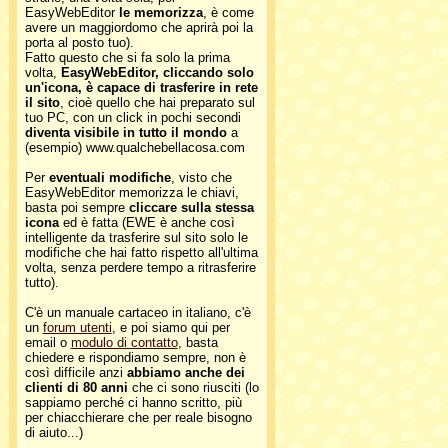
EasyWebEditor
le memorizza
, è come
avere un maggiordomo che aprirà poi la
porta al posto tuo).
Fatto questo che si fa solo la prima
volta,
EasyWebEditor, cliccando solo
un'icona, è capace di trasferire in rete
il sito
, cioè quello che hai preparato sul
tuo PC, con un click in pochi secondi
diventa visibile in tutto il mondo
a
(esempio) www.qualchebellacosa.com
Per
eventuali modifiche
, visto che
EasyWebEditor memorizza le chiavi,
basta poi sempre
cliccare sulla stessa
icona
ed è fatta (EWE è anche così
intelligente da trasferire sul sito solo le
modifiche che hai fatto rispetto all'ultima
volta, senza perdere tempo a ritrasferire
tutto).
C'è un manuale cartaceo in italiano, c'è
un
forum utenti
, e poi siamo qui per
email o
modulo di contatto
, basta
chiedere e rispondiamo sempre, non è
così difficile anzi
abbiamo anche dei
clienti di 80 anni
che ci sono riusciti (lo
sappiamo perché ci hanno scritto, più
per chiacchierare che per reale bisogno
di aiuto...)