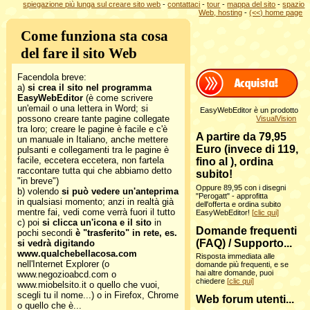
spiegazione più lunga sul creare sito web
-
contattaci
-
tour
-
mappa del sito
-
spazio
Web, hosting
-
(<<) home page
Come funziona sta cosa
del fare il sito Web
Facendola breve:
a)
si crea il sito nel programma
EasyWebEditor
(è come scrivere
un'email o una lettera in Word; si
EasyWebEditor è un prodotto
possono creare tante pagine collegate
VisualVision
tra loro; creare le pagine è facile e c'è
A partire da 79,95
un manuale in Italiano, anche mettere
Euro (invece di 119,
pulsanti e collegamenti tra le pagine è
facile, eccetera eccetera, non fartela
fino al
), ordina
raccontare tutta qui che abbiamo detto
subito!
"in breve")
Oppure 89,95 con i disegni
b) volendo
si può vedere un'anteprima
"Perogatt" - approfitta
in qualsiasi momento; anzi in realtà già
dell'offerta e ordina subito
mentre fai, vedi come verrà fuori il tutto
EasyWebEditor!
[clic qui]
c) poi
si clicca un'icona e il sito
in
Domande frequenti
pochi secondi
è "trasferito" in rete, es.
(FAQ) / Supporto...
si vedrà digitando
www.qualchebellacosa.com
Risposta immediata alle
nell'Internet Explorer (o
domande più frequenti, e se
hai altre domande, puoi
www.negozioabcd.com o
chiedere
[clic qui]
www.miobelsito.it o quello che vuoi,
scegli tu il nome...) o in Firefox, Chrome
Web forum utenti...
o quello che è...