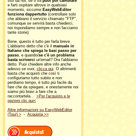
sito da noi, se ti va
puoi poi cambiare
e farti ospitare altrove in qualsiasi
momento, siccome
EasyWebEditor
funziona dappertutto
(controllare solo
che abbiano il servizio chiamato "FTP",
comunque se servirà basta chiederci,
noi rispondiamo sempre e non facciamo
tante storie).
Bene, questo è tutto per farla breve.
L'abbiamo detto che c'è il
manuale in
Italiano che spiega le basi passo per
passo
, e quando/
se c'è un problema
basta scriverci
un'email? Ora l'abbiamo
detto. Puoi chiedere altre info anche
adesso se vuoi,
clicca qui
. O altrimenti
basta che acquisti che così ti
configuriamo tutto subito e non
perdiamo tempo, è tutto più facile da
fare che da spiegare, e onestamente noi
siamo più bravi a fare che a
raccontartela...
>Per l'acquisto e le
opzioni clic qui<
Altre informazioni su EasyWebEditor
(Tour) >
-
Acquista >>