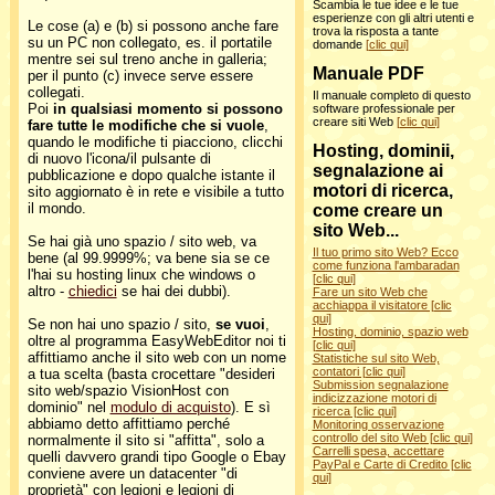
Scambia le tue idee e le tue
esperienze con gli altri utenti e
Le cose (a) e (b) si possono anche fare
trova la risposta a tante
su un PC non collegato, es. il portatile
domande
[clic qui]
mentre sei sul treno anche in galleria;
Manuale PDF
per il punto (c) invece serve essere
collegati.
Il manuale completo di questo
Poi
in qualsiasi momento si possono
software professionale per
creare siti Web
[clic qui]
fare tutte le modifiche che si vuole
,
quando le modifiche ti piacciono, clicchi
Hosting, dominii,
di nuovo l'icona/il pulsante di
segnalazione ai
pubblicazione e dopo qualche istante il
motori di ricerca,
sito aggiornato è in rete e visibile a tutto
il mondo.
come creare un
sito Web...
Se hai già uno spazio / sito web, va
Il tuo primo sito Web? Ecco
bene (al 99.9999%; va bene sia se ce
come funziona l'ambaradan
l'hai su hosting linux che windows o
[clic qui]
altro -
chiedici
se hai dei dubbi).
Fare un sito Web che
acchiappa il visitatore [clic
qui]
Se non hai uno spazio / sito,
se vuoi
,
Hosting, dominio, spazio web
oltre al programma EasyWebEditor noi ti
[clic qui]
affittiamo anche il sito web con un nome
Statistiche sul sito Web,
contatori [clic qui]
a tua scelta (basta crocettare "desideri
Submission segnalazione
sito web/spazio VisionHost con
indicizzazione motori di
dominio" nel
modulo di acquisto
). E sì
ricerca [clic qui]
abbiamo detto affittiamo perché
Monitoring osservazione
controllo del sito Web [clic qui]
normalmente il sito si "affitta", solo a
Carrelli spesa, accettare
quelli davvero grandi tipo Google o Ebay
PayPal e Carte di Credito [clic
conviene avere un datacenter "di
qui]
proprietà" con legioni e legioni di