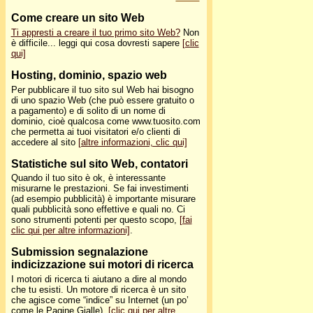
Come creare un sito Web
Ti appresti a creare il tuo primo sito Web?
Non
è difficile... leggi qui cosa dovresti sapere
[clic
qui]
Hosting
, dominio, spazio web
Per pubblicare il tuo sito sul Web hai bisogno
di uno spazio Web (che può essere gratuito o
a pagamento) e di solito di un nome di
dominio, cioè qualcosa come www.tuosito.com
che permetta ai tuoi visitatori e/o clienti di
accedere al sito
[altre informazioni, clic qui]
Statistiche sul sito Web, contatori
Quando il tuo sito è ok, è interessante
misurarne le prestazioni. Se fai investimenti
(ad esempio pubblicità) è importante misurare
quali pubblicità sono effettive e quali no. Ci
sono strumenti potenti per questo scopo,
[fai
clic qui per altre informazioni]
.
Submission segnalazione
indicizzazione sui motori di ricerca
I motori di ricerca ti aiutano a dire al mondo
che tu esisti. Un motore di ricerca è un sito
che agisce come “indice” su Internet (un po’
come le Pagine Gialle).
[clic qui per altre