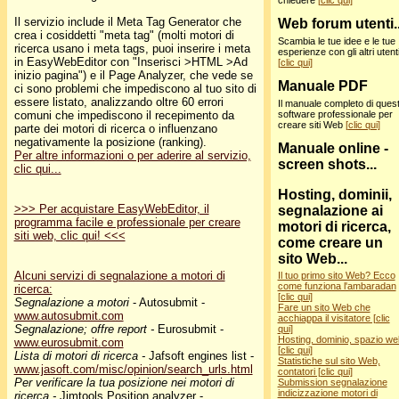
chiedere
[clic qui]
Il servizio include il Meta Tag Generator che
Web forum utenti..
crea i cosiddetti "meta tag" (molti motori di
Scambia le tue idee e le tue
ricerca usano i meta tags, puoi inserire i meta
esperienze con gli altri utent
in EasyWebEditor con "Inserisci >HTML >Ad
[clic qui]
inizio pagina") e il Page Analyzer, che vede se
Manuale PDF
ci sono problemi che impediscono al tuo sito di
essere listato, analizzando oltre 60 errori
Il manuale completo di ques
software professionale per
comuni che impediscono il recepimento da
creare siti Web
[clic qui]
parte dei motori di ricerca o influenzano
negativamente la posizione (ranking).
Manuale online -
Per altre informazioni o per aderire al servizio,
screen shots...
clic qui...
Hosting, dominii,
>>> Per acquistare EasyWebEditor, il
segnalazione ai
programma facile e professionale per creare
motori di ricerca,
siti web, clic qui! <<<
come creare un
sito Web...
Alcuni servizi di segnalazione a motori di
Il tuo primo sito Web? Ecco
come funziona l'ambaradan
ricerca:
[clic qui]
Segnalazione a motori
- Autosubmit -
Fare un sito Web che
www.autosubmit.com
acchiappa il visitatore [clic
Segnalazione; offre report -
Eurosubmit -
qui]
Hosting, dominio, spazio we
www.eurosubmit.com
[clic qui]
Lista di motori di ricerca -
Jafsoft engines list -
Statistiche sul sito Web,
www.jasoft.com/misc/opinion/search_urls.html
contatori [clic qui]
Per verificare la tua posizione nei motori di
Submission segnalazione
indicizzazione motori di
ricerca -
Jimtools Position analyzer -