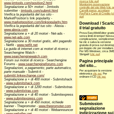
ricerca [clic qui]
www.jimtools.com/position2.html
Monitoring osservazione
Segnalazione a 50+ motori -
Jimtools
controllo del sito Web [clic qu
submitter -
jimtools.com/submit.html
Carrelli spesa, accettare
PayPal e Carte di Credito [cl
Verifica la popolarità del tuo sito -
qui]
MarketPosition’s link popularity -
www.marketposition.com/linkpopularity.htm
Download / Scari
Verifica la popolarità del tuo sito -
Alexia -
il trial gratuito
www.alexia.com
Prova EasyWebEditor gratis
Segnalazione a + di 20 motori -
Net-ads -
senza limiti di tempo! Ness
www.net-ads.com
complicazione, sempliceme
Segnalazione a 30 motori gratis, altri pagando
fai clic e salva la versione
- Netfit -
www.netfit.net
gratuita di prova sul desktop
poi doppio clic per installare.
La guida di internet.com ai motori di ricerca -
Per MS Windows; circa 3MB
Searchengine Watch -
Sbrigati!
[clic qui]
www.searchenginewatch.com
Forum sui motori di ricerca -
Searchengine
Pagina principale
Forums -
www.searchengineforums.com
del sito...
Segnalazioni, a pagamento; parte automatico,
Per acquistare la versione
parte manuale -
Submit-it -
elettronica
clic qui.
Per
submitit.linkexchange.com/
ordinare il CD
clic qui.
Segnalazione a + di 400 motori -
Submitshack
-
www.submitshack.com
Segnalazione a + di 1200 motori -
Submitxtras
-
www.submitxtras.com
Segnalazione a + di 40 motori -
Submitexpress
-
www.submitexpress.com
Segnalazione a + di 450 motori, richiede
Submission
banner -
Thepromoter -
www.thepromoter.com
segnalazione
Segnalazione a + di 40 motori -
Webannouncer
indicizzazione sui
-
www.weballey.net