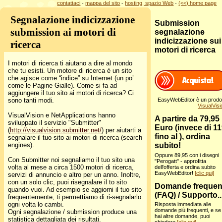
contattaci
-
mappa del sito
-
hosting, spazio Web
-
(<<) home page
Segnalazione indicizzazione
Submission
submission ai motori di
segnalazione
indicizzazione sui
ricerca
motori di ricerca
I motori di ricerca ti aiutano a dire al mondo
che tu esisti. Un motore di ricerca è un sito
che agisce come “indice” su Internet (un po’
come le Pagine Gialle). Come si fa ad
aggiungere il tuo sito ai motori di ricerca? Ci
EasyWebEditor è un prodo
sono tanti modi.
VisualVisi
VisualVision e NetApplications hanno
A partire da 79,95
sviluppato il servizio "Submitter"
Euro (invece di 11
(
http://visualvision.submitter.net/
) per aiutarti a
fino al
), ordina
segnalare il tuo sito ai motori di ricerca (search
subito!
engines).
Oppure 89,95 con i disegni
Con Submitter noi segnaliamo il tuo sito una
"Perogatt" - approfitta
volta al mese a circa 1500 motori di ricerca,
dell'offerta e ordina subito
EasyWebEditor!
[clic qui]
servizi di annuncio e altro per un anno. Inoltre,
con un solo clic, puoi risegnalare il to sito
Domande frequen
quando vuoi. Ad esempio se aggiorni il tuo sito
(FAQ) / Supporto..
frequentemente, ti permettiamo di ri-segnalarlo
ogni volta lo cambi.
Risposta immediata alle
domande più frequenti, e se
Ogni segnalazione / submission produce una
hai altre domande, puoi
statistica dettagliata dei risultati.