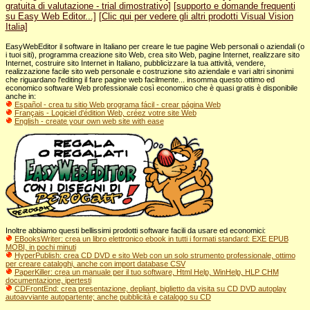
gratuita di valutazione - trial dimostrativo]
[supporto e domande frequenti
su Easy Web Editor...]
[Clic qui per vedere gli altri prodotti Visual Vision
Italia]
EasyWebEditor il software in Italiano per creare le tue pagine Web personali o aziendali (o
i tuoi siti), programma creazione sito Web, crea sito Web, pagine Internet, realizzare sito
Internet, costruire sito Internet in Italiano, pubblicizzare la tua attività, vendere,
realizzazione facile sito web personale e costruzione sito aziendale e vari altri sinonimi
che riguardano l'editing il fare pagine web facilmente... insomma questo ottimo ed
economico software Web professionale così economico che è quasi gratis è disponibile
anche in:
Español - crea tu sitio Web programa fácil
- crear página Web
Français - Logiciel d'édition Web, créez votre site Web
English - create your own web site with ease
Inoltre abbiamo questi bellissimi prodotti software facili da usare ed economici:
EBooksWriter: crea un libro elettronico ebook in tutti i formati standard: EXE EPUB
MOBI, in pochi minuti
HyperPublish: crea CD DVD e sito Web con un solo strumento professionale, ottimo
per creare cataloghi, anche con import database CSV
PaperKiller: crea un manuale per il tuo software, Html Help, WinHelp, HLP CHM
documentazione, ipertesti
CDFrontEnd: crea presentazione, depliant, biglietto da visita su CD DVD autoplay
autoavviante autopartente; anche pubblicità e catalogo su CD