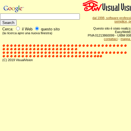
dal 1998, software profess
semplice, pe
Questo sito è stato realiz
Cerca:
il Web
questo sito
EasyWebE
(la ricerca apre una nuova finestra)
PIVA 01213860099 - UIBM 0
contattaci
-
mappa d
(C) 2019 VisualVision